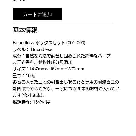
カートに追加
基本情報
Boundless
(001-003)
ボックスセット
Boundless
ラベル：
成分：自然な方法で調合し固められた純粋なハーブ
人工的香料、動物性成分無添加
D87mm×H62mm×W73mm
サイズ
：
100g
重さ
：
お香の入った三段の引き出し状の箱と専用の耐熱香皿の
20
計四段でできており、一段につき
本のお香が入ってい
60
ます(合計
本)。
15
燃焼時間:
分程度