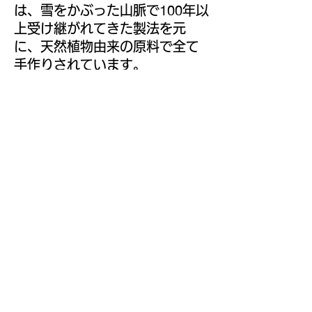
100
は、雪をかぶった山脈で
年以
上受け継がれてきた製法を元
に、天然植物由来の原料で全て
手作りされています。
ヒマラヤ生まれのお
香です
天然の植物から 取れた純粋な原
料。エッセンシャルオイル、動
物性分、ケミカル添加物などは