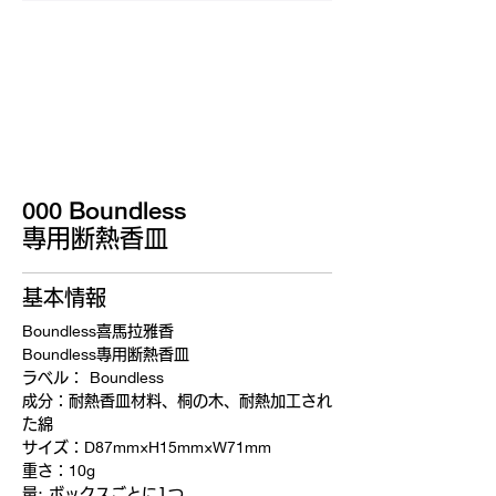
000 Boundless
專用断熱香皿
基本情報
Boundless
喜馬拉雅香
Boundless
專用断熱香皿
Boundless
ラベル：
成分：耐熱香皿材料、桐の木、耐熱加工され
た綿
D87mm×H15mm×W71mm
サイズ
：
10g
重さ
：
量: ボックスごとに1つ