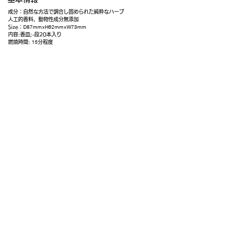
成分：自然な方法で調合し固められた純粋なハーブ
人工的香料、動物性成分無添加
D87mm×H62mm×W73mm
Size：
内容:香皿;-段20本入り
15
燃焼時間:
分程度