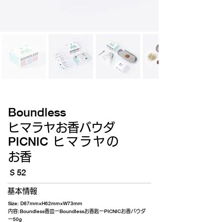
Boundless
ヒマラヤお香バウダ
ヒマラヤの
PICNIC
お香
$ 52
基本情報
Size: D87mm×H62mm×W73mm
内容:
香皿ー
お香匙ー
お香バウダ
BoundIess
BoundIess
PICNIC
ー
50g