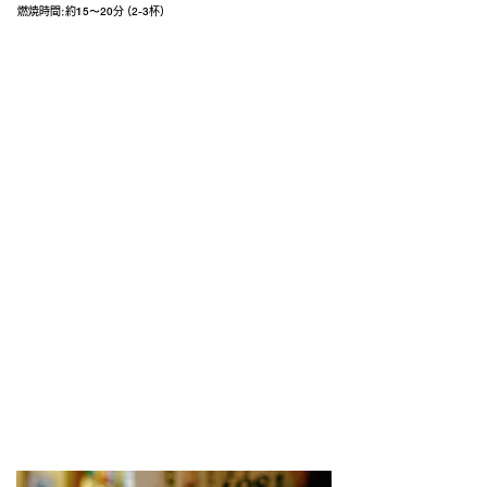
燃焼時間:約
分 (
杯)
15〜20
2-3